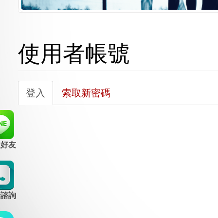
使用者帳號
主
登入
(作
索取新密碼
要
用
索
中
引
頁
入好友
籤)
標
籤
話諮詢