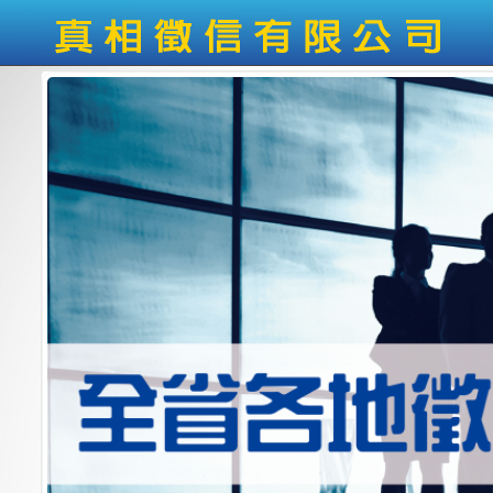
移
至
主
內
容